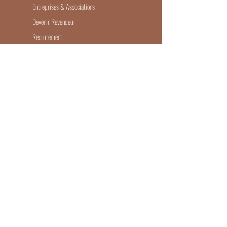
Entreprises & Associations
Devenir Revendeur
Recrutement
ILS PARLENT DE NOUS
Mode de livraison
Contact
Mentions légales
Conditions générales de ventes
Politique de confidentialité
BESOIN D'AIDE ?
Par messagerie,
email
ou par
téléphone
(10h -18h)