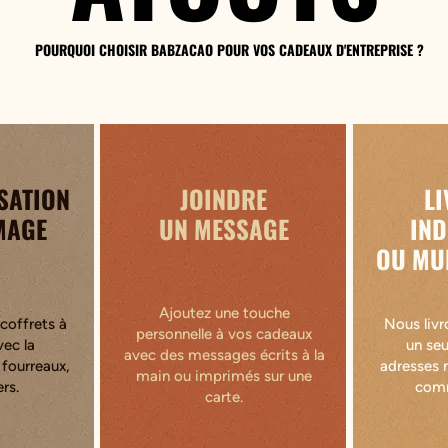
POURQUOI CHOISIR BABZACAO POUR VOS CADEAUX D'ENTREPRISE ?
SATION
JOINDRE
L
MAGE
UN MESSAGE
IND
OU MU
Ajoutez une touche
coffrets à
Nous livr
personnelle à vos cadeaux
ec la
un seu
avec des messages écrits à la
 fourreaux,
adresses 
main ou imprimés sur une
rs.
comm
carte.