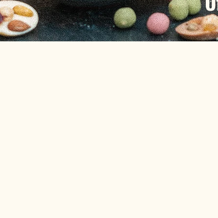
O
Q
événe