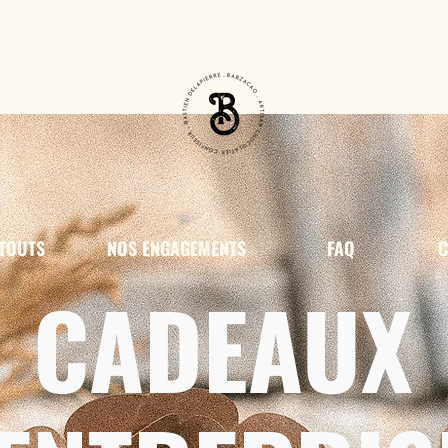
OUTES LES COMMANDES EXPÉDIÉES EN 24H OUVRÉES FRANCE & EUROP
RETRAIT GRATUIT À VERNON ET À GIVERNY
TOUTS
NOS ENGAGEMENTS
FAQ
C
CADEAUX