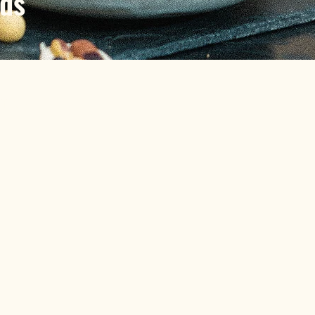
ds
n
ffrets