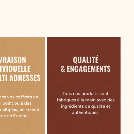
IVRAISON
QUALITÉ
IVIDUELLE
& ENGAGEMENTS
LTI ADRESSES
Tous nos produits sont
ons vos coffrets en
fabriqués à la main avec des
l point ou à des
ingrédients de qualité et
multiples, en France
authentiques.
e en Europe.