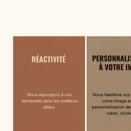
PERSONNALI
RÉACTIVITÉ
À VOTRE I
Nous répondons à vos
Nous habillons vos 
demandes dans les meilleurs
votre image av
délais.
personnalisation de
ruban, sticke