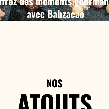
ffrez des moments gourman
avec Babzacao
ue ce soit pour remercier vos collaborateurs, célébrer u
ment ou fidéliser vos clients, Babzacao propose des co
gourmands personnalisés et adaptés à vos besoins.
NOS
ATOUTS