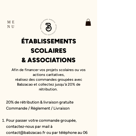
TOUTES LES COMMANDES EXPÉDIÉES EN
24H OUVRÉES FRANCE & EUROPE
RETRAIT GRATUIT À VERNON ET À GIVERNY
ME
NU
ÉTABLISSEMENTS
SCOLAIRES
& ASSOCIATIONS
Afin de financer vos projets scolaires ou vos
actions caritatives,
réalisez des commandes groupées avec
Babzacao et collectez jusqu'à 20% de
rétribution.
20% de rétribution & livraison gratuite
Commande / Règlement / Livraison
⁠Pour passer votre commande groupée,
contactez-nous par mail à
contact@babzacao.fr
ou par téléphone au
06