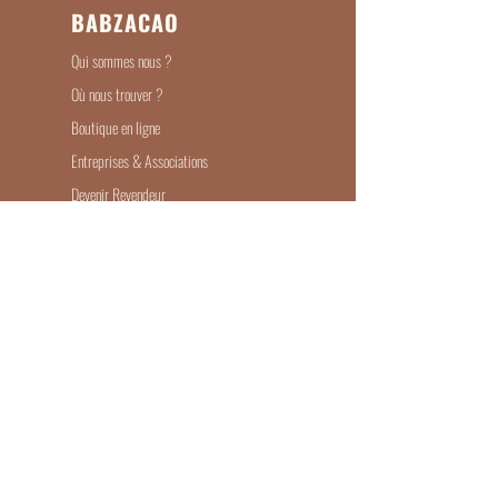
BABZACAO
Qui sommes nous ?
Où nous trouver ?
Boutique en ligne
Entreprises & Associations
Devenir Revendeur
Recrutement
ILS PARLENT DE NOUS
Mode de livraison
Contact
Mentions légales
Conditions générales de ventes
Politique de confidentialité