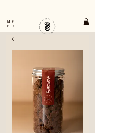
TOUTES LES COMMANDES EXPÉDIÉES EN
24H OUVRÉES FRANCE & EUROPE
RETRAIT GRATUIT À VERNON ET À GIVERNY
ME
NU