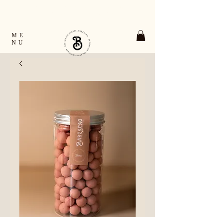
TOUTES LES COMMANDES EXPÉDIÉES EN
24H OUVRÉES FRANCE & EUROPE
RETRAIT GRATUIT À VERNON ET À GIVERNY
ME
NU