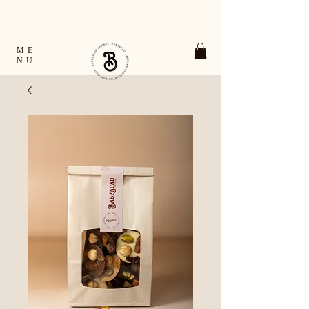
TOUTES LES COMMANDES EXPÉDIÉES EN
24H OUVRÉES FRANCE & EUROPE
RETRAIT GRATUIT À VERNON ET À GIVERNY
ME
NU