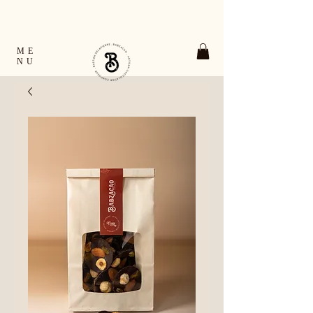
TOUTES LES COMMANDES EXPÉDIÉES EN
24H OUVRÉES FRANCE & EUROPE
RETRAIT GRATUIT À VERNON ET À GIVERNY
ME
NU