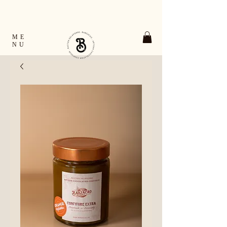
TOUTES LES COMMANDES EXPÉDIÉES EN
24H OUVRÉES FRANCE & EUROPE
RETRAIT GRATUIT À VERNON ET À GIVERNY
ME
NU